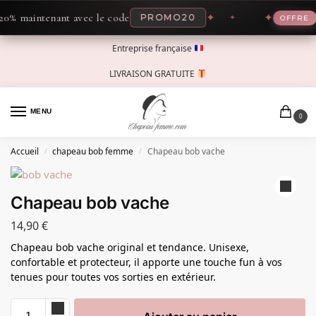
% maintenant avec le code
✦
✦
-2
PROMO20
OFFRE
Entreprise française
LIVRAISON GRATUITE
MENU
0
Accueil
chapeau bob femme
Chapeau bob vache
/
/
Chapeau bob vache
14,90
€
Chapeau bob vache original et tendance. Unisexe,
confortable et protecteur, il apporte une touche fun à vos
tenues pour toutes vos sorties en extérieur.