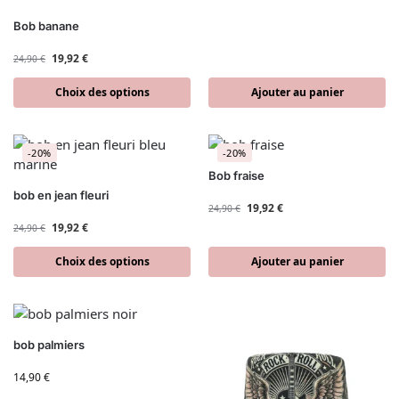
Bob banane
19,92
€
24,90
€
Choix des options
Ajouter au panier
-20%
-20%
Bob fraise
bob en jean fleuri
19,92
€
24,90
€
19,92
€
24,90
€
Choix des options
Ajouter au panier
bob palmiers
14,90
€