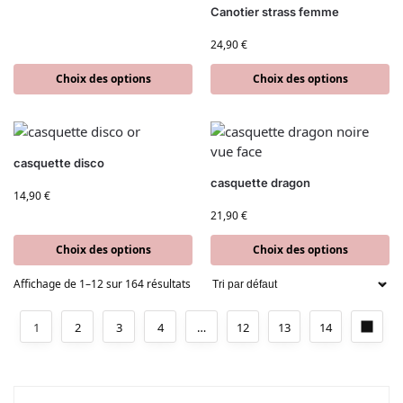
Canotier strass femme
24,90
€
Choix des options
Choix des options
casquette disco
casquette dragon
14,90
€
21,90
€
Choix des options
Choix des options
Affichage de 1–12 sur 164 résultats
1
2
3
4
…
12
13
14