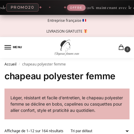
✦
✦
-20% maintenant avec le code
PROMO20
OFFRE
Entreprise française
LIVRAISON GRATUITE
MENU
0
Accueil
chapeau polyester femme
/
chapeau polyester femme
Léger, résistant et facile d’entretien, le chapeau polyester
femme se décline en bobs, capelines ou casquettes pour
allier confort, style et praticité au quotidien.
Affichage de 1–12 sur 164 résultats