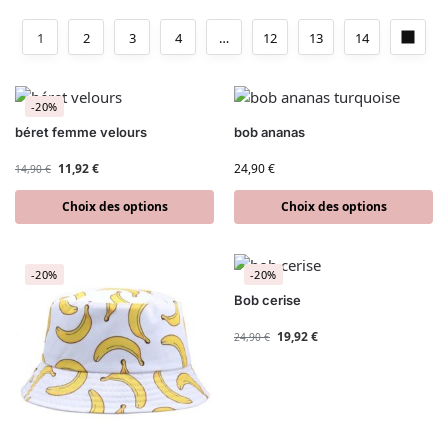
1
2
3
4
…
12
13
14
-20%
béret femme velours
bob ananas
11,92
€
24,90
€
14,90
€
Choix des options
Choix des options
-20%
-20%
Bob cerise
19,92
€
24,90
€