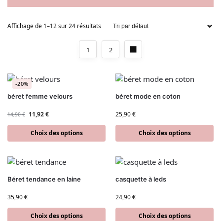
Affichage de 1–12 sur 24 résultats
1
2
-20%
béret femme velours
béret mode en coton
11,92
€
25,90
€
14,90
€
Choix des options
Choix des options
Béret tendance en laine
casquette à leds
35,90
€
24,90
€
Choix des options
Choix des options