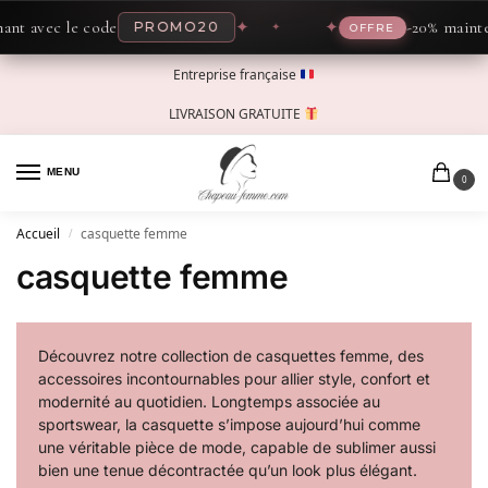
 avec le code
✦
✦
-20% maintenan
PROMO20
OFFRE
Entreprise française
LIVRAISON GRATUITE
MENU
0
Accueil
casquette femme
/
casquette femme
Découvrez notre collection de casquettes femme, des
accessoires incontournables pour allier style, confort et
modernité au quotidien. Longtemps associée au
sportswear, la casquette s’impose aujourd’hui comme
une véritable pièce de mode, capable de sublimer aussi
bien une tenue décontractée qu’un look plus élégant.