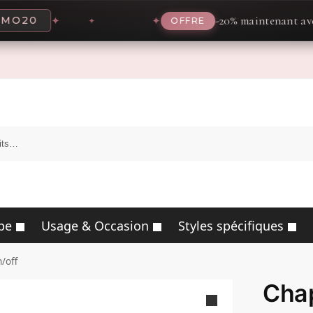
-20% maintenant avec le code
✦
✦
OFFRE
pe
Usage & Occasion
Styles spécifiques
/off
Chap