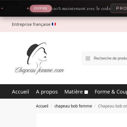
-20% maintenant avec le code
PROMO20
✦
OFFRE
Entreprise française
Accueil
A propos
Matière
Forme & Cou
Accueil
chapeau bob femme
Chapeau bob on
/
/