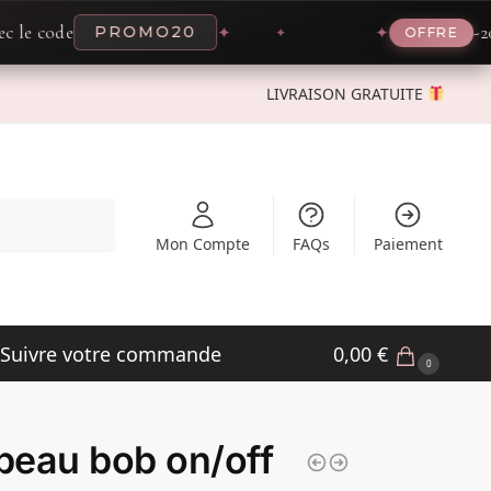
-20% mainte
PROMO20
✦
✦
OFFRE
LIVRAISON GRATUITE
Recherche
Mon Compte
FAQs
Paiement
Suivre votre commande
0,00
€
0
eau bob on/off