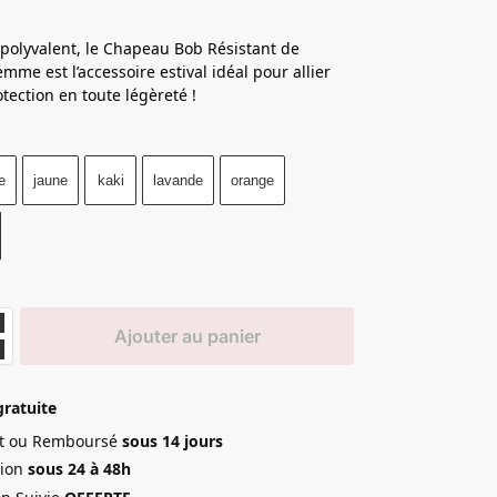
 polyvalent, le Chapeau Bob Résistant de
mme est l’accessoire estival idéal pour allier
otection en toute légèreté !
e
jaune
kaki
lavande
orange
Ajouter au panier
gratuite
ait ou Remboursé
sous 14 jours
ion
sous 24 à 48h