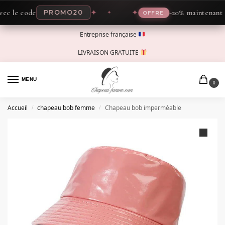
le code
✦
✦
-20% maintenant avec
PROMO20
OFFRE
Entreprise française
LIVRAISON GRATUITE
MENU
0
Accueil
chapeau bob femme
Chapeau bob imperméable
/
/