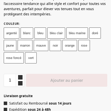
l’accessoire tendance qui allie style et confort pour toutes vos
aventures, parfait pour élever vos tenues tout en vous
protégeant des intempéries.
COULEUR
:
argenté
blanc
bleu
bleu clair
bleu marine
doré
jaune
marron
mauve
noir
orange
rose
rose foncé
vert
Ajouter au panier
Livraison gratuite
Satisfait ou Remboursé
sous 14 jours
Expédition
sous 24 à 48h