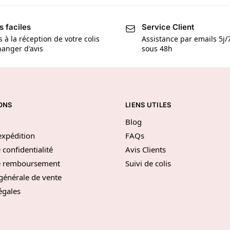
s faciles
Service Client
s à la réception de votre colis
Assistance par emails 5j
anger d'avis
sous 48h
ONS
LIENS UTILES
Blog
’expédition
FAQs
 confidentialité
Avis Clients
de remboursement
Suivi de colis
générale de vente
égales