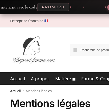
enant avec le code
PROMO20
✦
✦
OF
Entreprise française
Accueil
A propos
Matière
Forme & Cou
Accueil
Mentions légales
/
Mentions légales