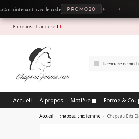
enant avec le code
PROMO20
✦
✦
O
Entreprise française
Accueil
A propos
Matière
Forme & Cou
Accueil
chapeau chic femme
Chapeau Bibi Ét
/
/