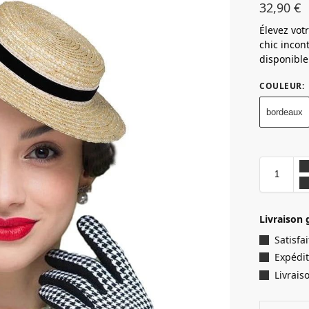
32,90
€
Élevez votr
chic incon
disponibl
COULEUR
:
bordeaux
Livraison 
Satisf
Expédit
Livrais