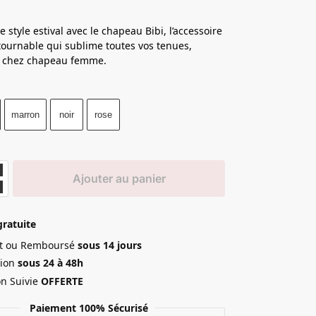
e style estival avec le chapeau Bibi, l’accessoire
tournable qui sublime toutes vos tenues,
e chez chapeau femme.
marron
noir
rose
Ajouter au panier
gratuite
ait ou Remboursé
sous 14 jours
ion
sous 24 à 48h
on Suivie
OFFERTE
Paiement 100% Sécurisé