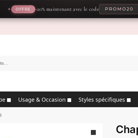
-20% maintenant avec le code
PROMO20
✦
FFRE
pe
Usage & Occasion
Styles spécifiques
é
Chap