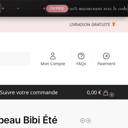
-20% maintenant avec le code
PRO
✦
OFFRE
LIVRAISON GRATUITE
Recherche
Mon Compte
FAQs
Paiement
Suivre votre commande
0,00
€
0
eau Bibi Été