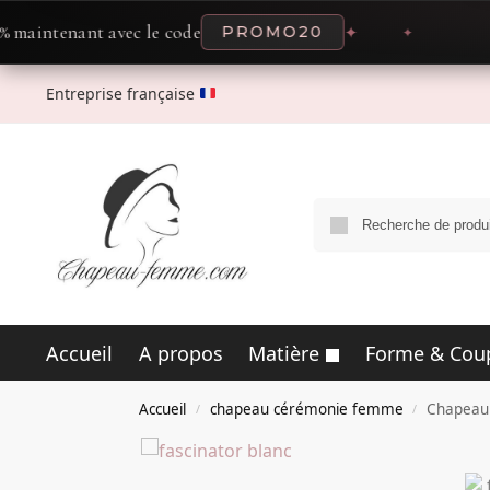
nant avec le code
PROMO20
✦
✦
OF
Entreprise française
Accueil
A propos
Matière
Forme & Cou
Accueil
chapeau cérémonie femme
Chapeau 
/
/