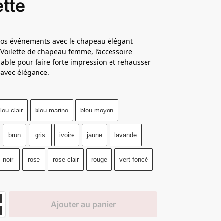
ette
vos événements avec le chapeau élégant
 Voilette de chapeau femme, l’accessoire
able pour faire forte impression et rehausser
e avec élégance.
leu clair
bleu marine
bleu moyen
brun
gris
ivoire
jaune
lavande
noir
rose
rose clair
rouge
vert foncé
Ajouter au panier