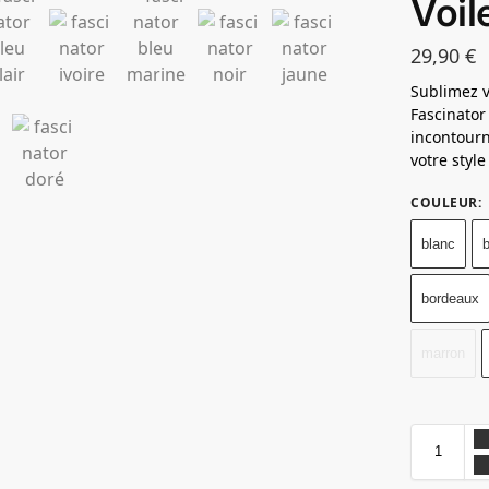
Voil
29,90
€
Sublimez 
Fascinator
incontourn
votre styl
COULEUR
:
blanc
b
bordeaux
marron