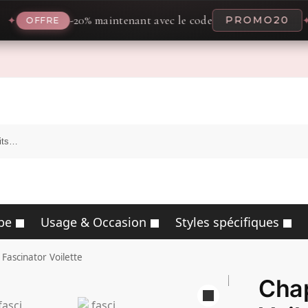
-20% maintenant avec le code
PROMO20
✦
FRE
pe
Usage & Occasion
Styles spécifiques
Fascinator Voilette
Chap