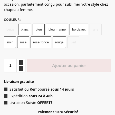
occasion, parfaitement conçu pour sublimer votre style chez
chapeau femme.
COULEUR
:
beige
blanc
bleu
bleu marine
bordeaux
gris
noir
rose
rose foncé
rouge
vert
Ajouter au panier
Livraison gratuite
Satisfait ou Remboursé
sous 14 jours
Expédition
sous 24 à 48h
Livraison Suivie
OFFERTE
Paiement 100% Sécurisé