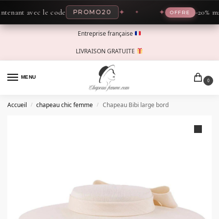
ant avec le code
✦
✦
-20% mainte
PROMO20
OFFRE
Entreprise française
LIVRAISON GRATUITE
MENU
0
Accueil
chapeau chic femme
Chapeau Bibi large bord
/
/