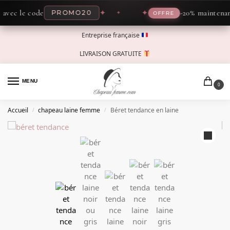
c le code
✦
✦
-20% maintenant av
PROMO20
OFFRE
Entreprise française
LIVRAISON GRATUITE
MENU
0
Accueil
chapeau laine femme
Béret tendance en laine
/
/