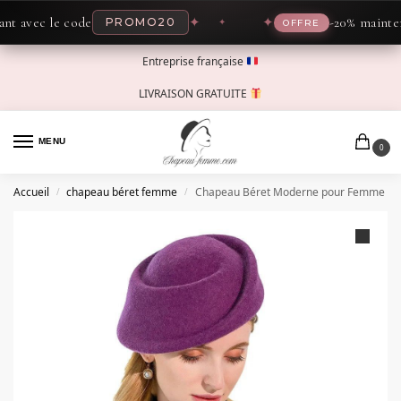
vec le code
✦
✦
-20% maintenant 
PROMO20
OFFRE
Entreprise française
LIVRAISON GRATUITE
MENU
0
Accueil
chapeau béret femme
Chapeau Béret Moderne pour Femme
/
/