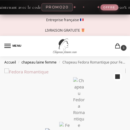
enant avec le code
✦
✦
-20% main
PROMO20
OFFRE
Entreprise française
LIVRAISON GRATUITE
MENU
0
Accueil
chapeau laine femme
Chapeau Fedora Romantique pour Femme
/
/