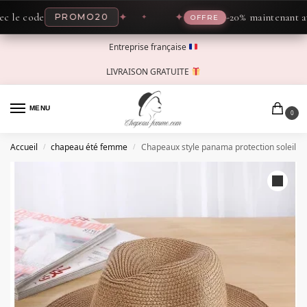
le code
✦
✦
-20% maintenant avec
PROMO20
OFFRE
Entreprise française
LIVRAISON GRATUITE
MENU
0
Accueil
chapeau été femme
Chapeaux style panama protection soleil
/
/