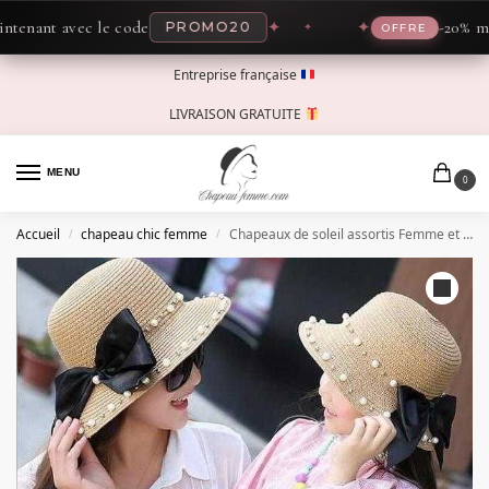
ant avec le code
✦
✦
-20% mainte
PROMO20
OFFRE
Entreprise française
LIVRAISON GRATUITE
MENU
0
Accueil
chapeau chic femme
Chapeaux de soleil assortis Femme et enfant
/
/