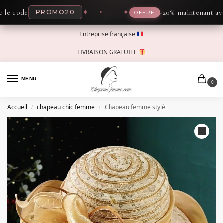
code
✦
✦
-20% maintenant avec le
PROMO20
OFFRE
Entreprise française
LIVRAISON GRATUITE
MENU
0
Accueil
chapeau chic femme
Chapeau femme stylé
/
/