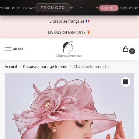
 avec le code
✦
✦
-20% maintenan
PROMO20
OFFRE
Entreprise française
LIVRAISON GRATUITE
MENU
0
Accueil
Chapeau mariage femme
Chapeau femme chic
/
/