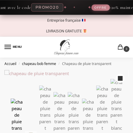
avec le code
✦
✦
-20% maintenant
PROMO20
OFFRE
Entreprise française
LIVRAISON GRATUITE
MENU
0
Accueil
chapeau bob femme
Chapeau de pluie transparent
/
/