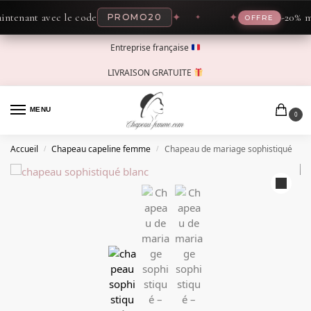
enant avec le code
✦
✦
-20% main
PROMO20
OFFRE
Entreprise française
LIVRAISON GRATUITE
MENU
0
Accueil
Chapeau capeline femme
Chapeau de mariage sophistiqué
/
/