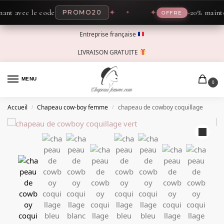
 avec le code
✦
✦
-20% maintena
PROMO20
OFFRE
Entreprise française
LIVRAISON GRATUITE
MENU
0
Accueil
Chapeau cow-boy femme
chapeau de cowboy coquillage
/
/