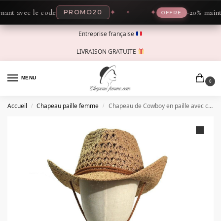
 avec le code
✦
✦
-20% maintenan
PROMO20
OFFRE
Entreprise française
LIVRAISON GRATUITE
MENU
0
Accueil
Chapeau paille femme
Chapeau de Cowboy en paille avec cordon
/
/