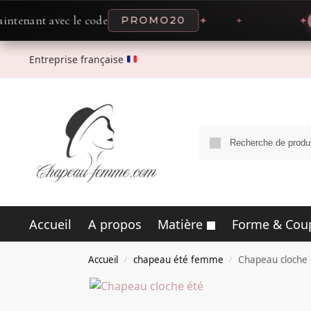
t avec le code
PROMO20
✦
✦
OFFR
Entreprise française
Accueil
A propos
Matière
Forme & Cou
Accueil
chapeau été femme
Chapeau cloche 
/
/