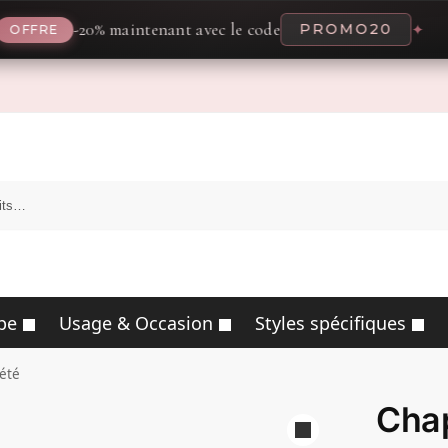
-20% maintenant avec le code
PROMO20
✦
E
pe
Usage & Occasion
Styles spécifiques
été
Chap