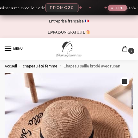
enant avec le code
✦
✦
-20% main
PROMO20
OFFRE
Entreprise française
LIVRAISON GRATUITE
MENU
0
Accueil
chapeau été femme
Chapeau paille brodé avec ruban
/
/