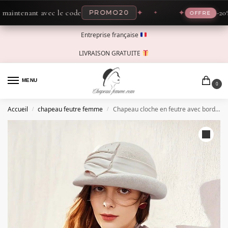
tenant avec le code
✦
✦
-20% mai
PROMO20
OFFRE
Entreprise française
LIVRAISON GRATUITE
MENU
0
Accueil
chapeau feutre femme
Chapeau cloche en feutre avec bord roulé
/
/