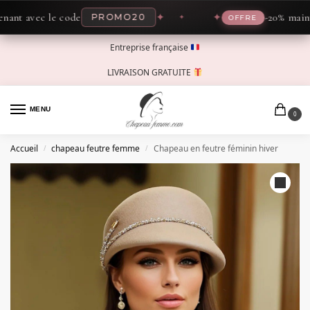
 avec le code
✦
✦
-20% maintenan
PROMO20
OFFRE
Entreprise française
LIVRAISON GRATUITE
MENU
0
Accueil
chapeau feutre femme
Chapeau en feutre féminin hiver
/
/