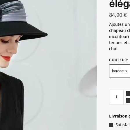
élég
84,90
€
Ajoutez un
chapeau cl
incontourn
tenues et 
chic.
COULEUR
:
bordeaux
Livraison 
Satisf