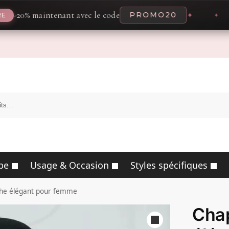
maintenant avec le code
PROMO20
✦
pe
Usage & Occasion
Styles spécifiques
che élégant pour femme
Cha