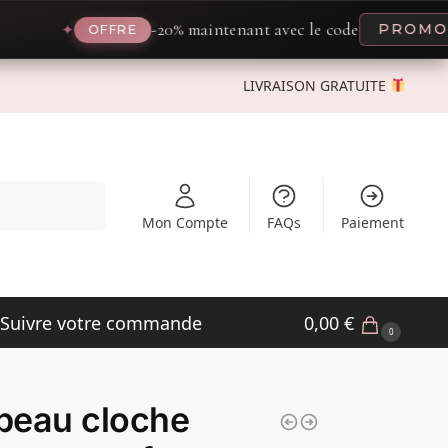
-20% maintenant avec le code
PROMO20
✦
✦
OFFRE
LIVRAISON GRATUITE
Recherche
Mon Compte
FAQs
Paiement
Suivre votre commande
0,00
€
0
peau cloche