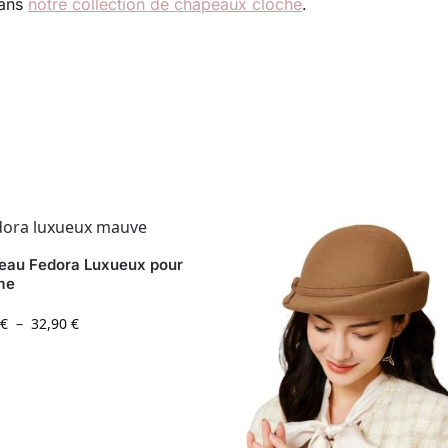
dans
notre collection de chapeaux cloche
.
eau Fedora Luxueux pour
me
€
–
32,90
€