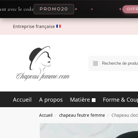
e code
-20% 
PROMO20
✦
✦
OFFRE
Entreprise française
Accueil
A propos
Matière
Forme & Cou
Accueil
chapeau feutre femme
Chapeau clo
/
/