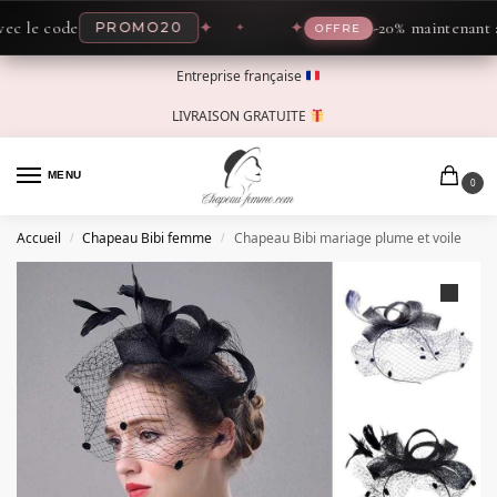
le code
✦
✦
-20% maintenant avec
PROMO20
OFFRE
Entreprise française
LIVRAISON GRATUITE
MENU
0
Accueil
Chapeau Bibi femme
Chapeau Bibi mariage plume et voile
/
/