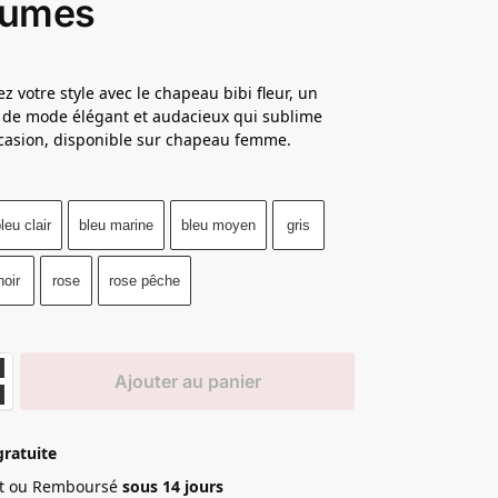
lumes
z votre style avec le chapeau bibi fleur, un
 de mode élégant et audacieux qui sublime
casion, disponible sur chapeau femme.
leu clair
bleu marine
bleu moyen
gris
noir
rose
rose pêche
Ajouter au panier
gratuite
ait ou Remboursé
sous 14 jours