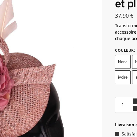
et p
37,90
€
Transforme
accessoire
chaque oc
COULEUR
:
blanc
b
ivoire
Livraison 
Satisf