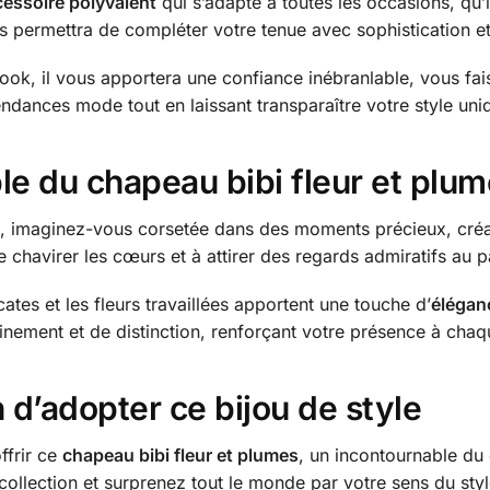
essoire polyvalent
qui s’adapte à toutes les occasions, qu’i
 permettra de compléter votre tenue avec sophistication e
ook, il vous apportera une confiance inébranlable, vous faisa
ndances mode tout en laissant transparaître votre style uni
le du chapeau bibi
fleur
et plum
, imaginez-vous corsetée dans des moments précieux, créan
re chavirer les cœurs et à attirer des regards admiratifs au 
cates et les fleurs travaillées apportent une touche d’
éléganc
inement et de distinction, renforçant votre présence à cha
 d’adopter ce bijou de style
ffrir ce
chapeau bibi fleur et plumes
, un incontournable d
collection et surprenez tout le monde par votre sens du styl