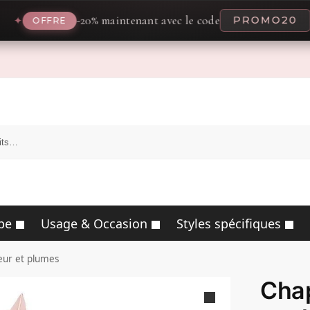
-20% maintenant avec le code
PROMO20
✦
FRE
pe
Usage & Occasion
Styles spécifiques
eur et plumes
Chap