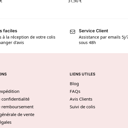
€
31,90
€
s faciles
Service Client
s à la réception de votre colis
Assistance par emails 5j
anger d'avis
sous 48h
ONS
LIENS UTILES
Blog
’expédition
FAQs
 confidentialité
Avis Clients
de remboursement
Suivi de colis
générale de vente
égales