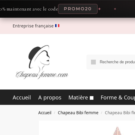
enant avec le code
PROMO20
✦
✦
OF
Entreprise française
Accueil
A propos
Matière
Forme & Cou
Accueil
Chapeau Bibi femme
Chapeau Bibi fl
/
/