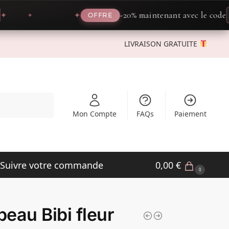
-20% maintenant avec le code
PROM
✦
OFFRE
LIVRAISON GRATUITE
Recherche
Mon Compte
FAQs
Paiement
Suivre votre commande
0,00
€
0
eau Bibi fleur