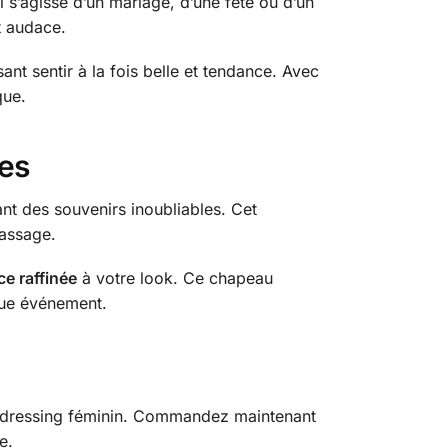
l s’agisse d’un mariage, d’une fête ou d’un
t audace.
nt sentir à la fois belle et tendance. Avec
que.
es
t des souvenirs inoubliables. Cet
passage.
e raffinée
à votre look. Ce chapeau
que événement.
u dressing féminin. Commandez maintenant
e.