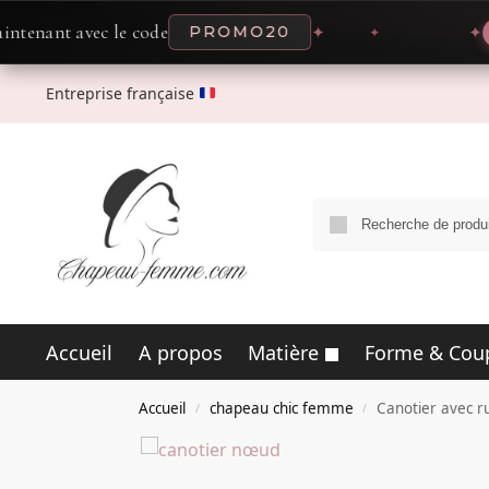
 avec le code
PROMO20
✦
✦
OFFRE
Entreprise française
Accueil
A propos
Matière
Forme & Cou
Accueil
chapeau chic femme
Canotier avec r
/
/