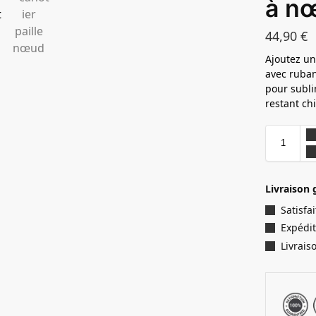
à nœ
44,90
€
Ajoutez un
avec ruban
pour subli
restant ch
Livraison 
Satisf
Expédit
Livrais