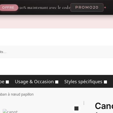
-20% maintenant avec le code
PROMO20
✦
pe
Usage & Occasion
Styles spécifiques
uban à nœud papillon
Cano