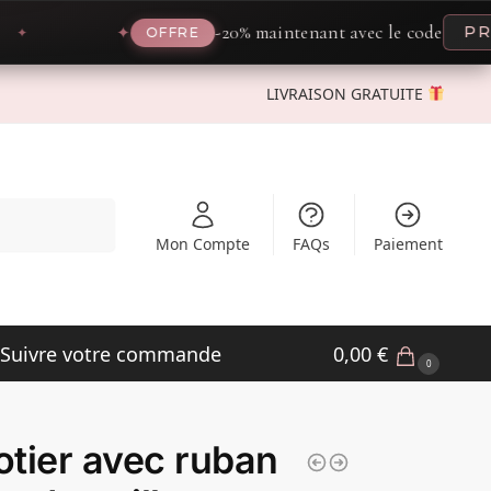
-20% maintenant avec le code
PROMO2
✦
OFFRE
LIVRAISON GRATUITE
Recherche
Mon Compte
FAQs
Paiement
Suivre votre commande
0,00
€
0
tier avec ruban