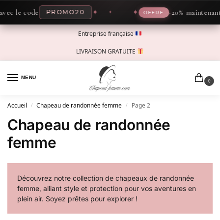
le code
✦
✦
-20% maintenant avec
PROMO20
OFFRE
Entreprise française
LIVRAISON GRATUITE
MENU
0
Accueil
Chapeau de randonnée femme
Page 2
/
/
Chapeau de randonnée
femme
Découvrez notre collection de chapeaux de randonnée
femme, alliant style et protection pour vos aventures en
plein air. Soyez prêtes pour explorer !