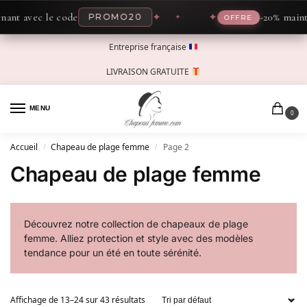
vec le code
✦
✦
-20% maintenant 
PROMO20
OFFRE
Entreprise française
LIVRAISON GRATUITE
MENU
0
Accueil
Chapeau de plage femme
Page 2
/
/
Chapeau de plage femme
Découvrez notre collection de chapeaux de plage
femme. Alliez protection et style avec des modèles
tendance pour un été en toute sérénité.
Affichage de 13–24 sur 43 résultats