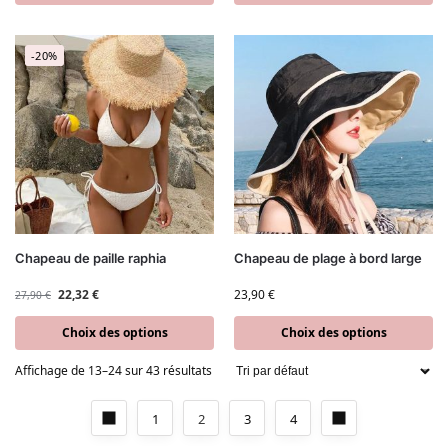
-20%
Chapeau de paille raphia
Chapeau de plage à bord large
22,32
€
23,90
€
27,90
€
Choix des options
Choix des options
Affichage de 13–24 sur 43 résultats
1
2
3
4