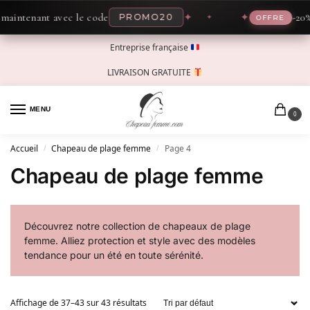
tenant avec le code
✦
✦
-20% mai
PROMO20
OFFRE
Entreprise française
LIVRAISON GRATUITE
MENU
0
Accueil
Chapeau de plage femme
Page 4
/
/
Chapeau de plage femme
Découvrez notre collection de chapeaux de plage
femme. Alliez protection et style avec des modèles
tendance pour un été en toute sérénité.
Affichage de 37–43 sur 43 résultats