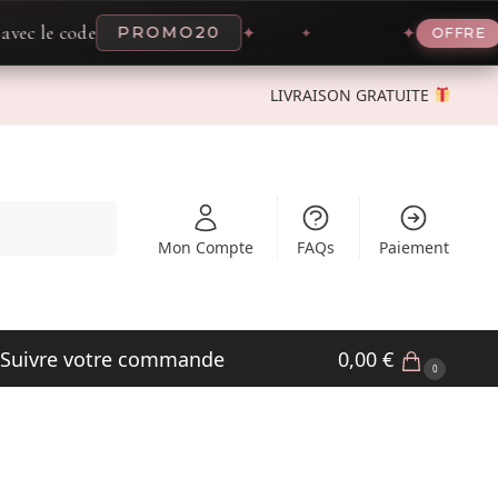
 code
-20% m
PROMO20
✦
✦
OFFRE
LIVRAISON GRATUITE
Recherche
Mon Compte
FAQs
Paiement
Suivre votre commande
0,00
€
0