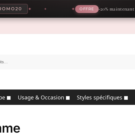
-20% maintenant avec le
20
✦
✦
OFFRE
pe
Usage & Occasion
Styles spécifiques
mme