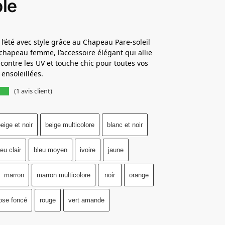
ble
 l’été avec style grâce au Chapeau Pare-soleil
 chapeau femme, l’accessoire élégant qui allie
 contre les UV et touche chic pour toutes vos
ensoleillées.
(
1
avis client)
eige et noir
beige multicolore
blanc et noir
leu clair
bleu moyen
ivoire
jaune
marron
marron multicolore
noir
orange
ose foncé
rouge
vert amande