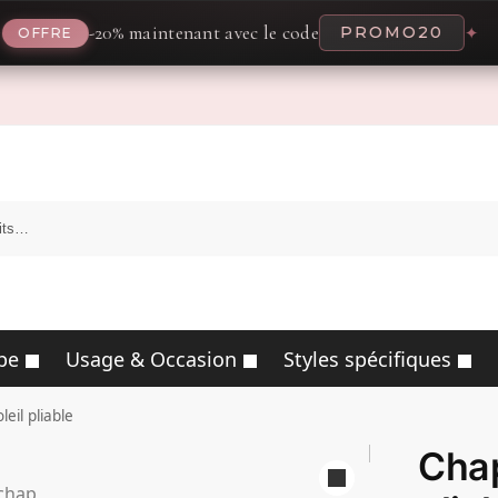
-20% maintenant avec le code
PROMO20
✦
E
pe
Usage & Occasion
Styles spécifiques
eil pliable
Chap