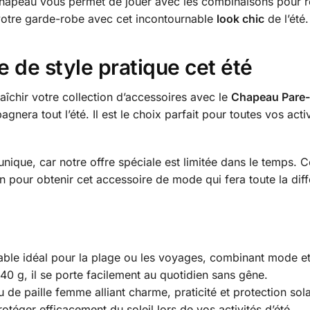
chapeau vous permet de jouer avec les combinaisons pour res
votre garde-robe avec cet incontournable
look chic
de l’été.
 de style pratique cet été
aîchir votre collection d’accessoires avec le
Chapeau Pare-s
gnera tout l’été. Il est le choix parfait pour toutes vos acti
nique, car notre offre spéciale est limitée dans le temps. C
on pour obtenir cet accessoire de mode qui fera toute la dif
able idéal pour la plage ou les voyages, combinant mode et 
0 g, il se porte facilement au quotidien sans gêne.
de paille femme alliant charme, praticité et protection sola
téger efficacement du soleil lors de vos activités d’été.