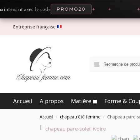
t avec le code
PROMO20
✦
✦
OFFR
Entreprise française
Accueil
A propos
Matière
Forme & Cou
Accueil
chapeau été femme
Chapeau pare-sol
/
/