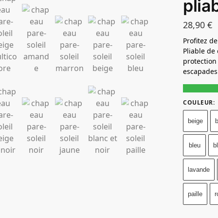
plia
28,90
€
Profitez de
Pliable de
protection
escapades 
COULEUR
:
beige
b
bleu
b
lavande
paille
r