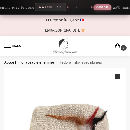
t avec le code
✦
✦
-20% maintena
PROMO20
OFFRE
Entreprise française
LIVRAISON GRATUITE
MENU
0
Accueil
chapeau été femme
Fedora Trilby avec plumes
/
/