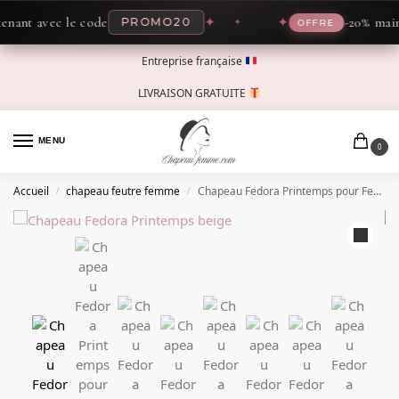
nt avec le code
✦
✦
-20% mainten
PROMO20
OFFRE
Entreprise française
LIVRAISON GRATUITE
MENU
0
Accueil
chapeau feutre femme
Chapeau Fedora Printemps pour Femme
/
/