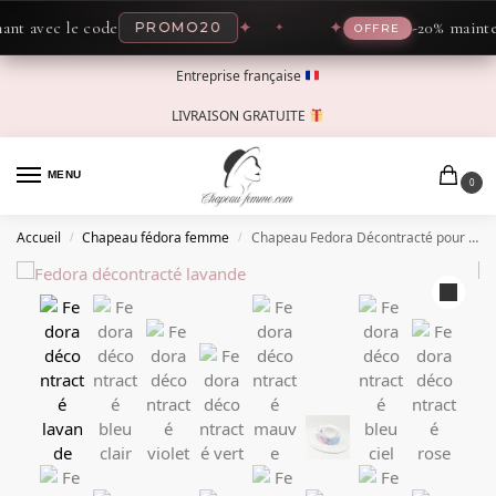
 avec le code
✦
✦
-20% maintenan
PROMO20
OFFRE
Entreprise française
LIVRAISON GRATUITE
MENU
0
Accueil
Chapeau fédora femme
Chapeau Fedora Décontracté pour Femme
/
/