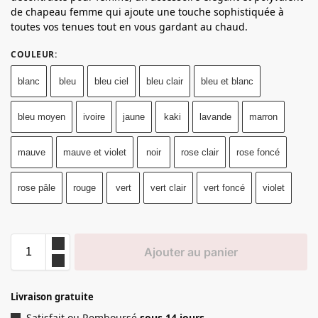
de chapeau femme qui ajoute une touche sophistiquée à
toutes vos tenues tout en vous gardant au chaud.
COULEUR
:
blanc
bleu
bleu ciel
bleu clair
bleu et blanc
bleu moyen
ivoire
jaune
kaki
lavande
marron
mauve
mauve et violet
noir
rose clair
rose foncé
rose pâle
rouge
vert
vert clair
vert foncé
violet
Ajouter au panier
Livraison gratuite
Satisfait ou Remboursé
sous 14 jours