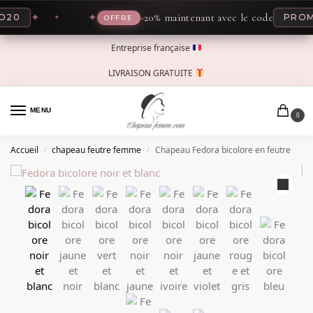
✦
✦
-20% maintenant avec le code
0
PROMO
OFFRE
Entreprise française
LIVRAISON GRATUITE
MENU
0
Accueil
chapeau feutre femme
Chapeau Fedora bicolore en feutre
/
/