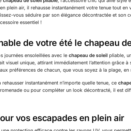
le
chapeau de soleil pliable
, l’accessoire chic qui allie style
 plein air, il rehausse instantanément votre tenue tout en
 laissez-vous séduire par son élégance décontractée et son
essoire essentiel !
able de votre été le chapeau de 
s journées ensoleillées avec le
chapeau de soleil
pliable, u
t visuel unique, attirant immédiatement l’attention grâce à s
e aux préférences de chacun, que vous soyez à la plage, en 
 rehausser instantanément n’importe quelle tenue, ce
chape
 promenade ou pour compléter un look décontracté, il est diff
ur vos escapades en plein air
 une protection efficace contre les rayons UV, vous permetta