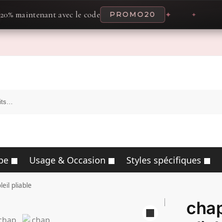
tenant avec le code
PROMO20
✦
✦
pe
Usage & Occasion
Styles spécifiques
eil pliable
chap