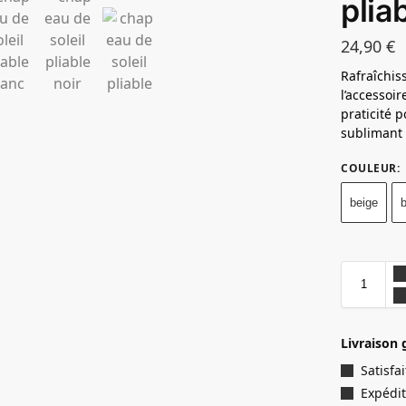
plia
24,90
€
Rafraîchiss
l’accessoi
praticité 
sublimant 
COULEUR
:
beige
Livraison 
Satisf
Expédit