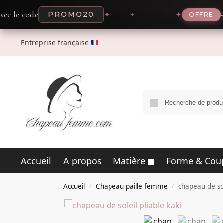
de
-20% main
PROMO20
✦
✦
OFFRE
Entreprise française
Accueil
A propos
Matière
Forme & Cou
Accueil
Chapeau paille femme
chapeau de sol
/
/