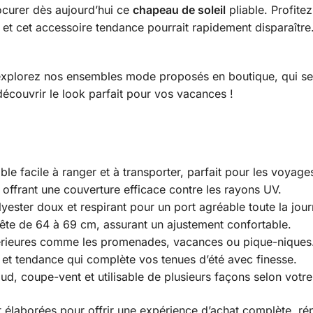
curer dès aujourd’hui ce
chapeau de soleil
pliable. Profitez
té et cet accessoire tendance pourrait rapidement disparaîtr
 explorez nos ensembles mode proposés en boutique, qui s
écouvrir le look parfait pour vos vacances !
le facile à ranger et à transporter, parfait pour les voyages
offrant une couverture efficace contre les rayons UV.
ester doux et respirant pour un port agréable toute la jour
tête de 64 à 69 cm, assurant un ajustement confortable.
xtérieures comme les promenades, vacances ou pique-niques
 et tendance qui complète vos tenues d’été avec finesse.
d, coupe-vent et utilisable de plusieurs façons selon votre
 élaborées pour offrir une expérience d’achat complète, ré