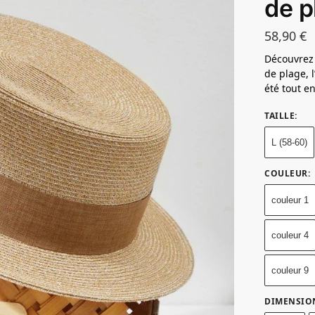
de p
58,90
€
Découvrez 
de plage, 
été tout e
TAILLE
:
L (58-60)
COULEUR
:
couleur 1
couleur 4
couleur 9
DIMENSIO