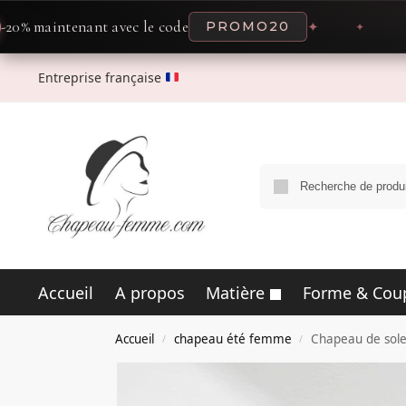
enant avec le code
PROMO20
✦
✦
O
Entreprise française
Accueil
A propos
Matière
Forme & Cou
Accueil
chapeau été femme
Chapeau de solei
/
/