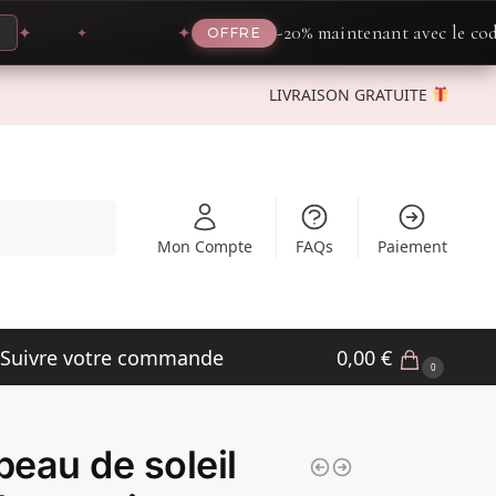
-20% maintenant avec le code
PRO
✦
OFFRE
LIVRAISON GRATUITE
Recherche
Mon Compte
FAQs
Paiement
Suivre votre commande
0,00
€
0
eau de soleil