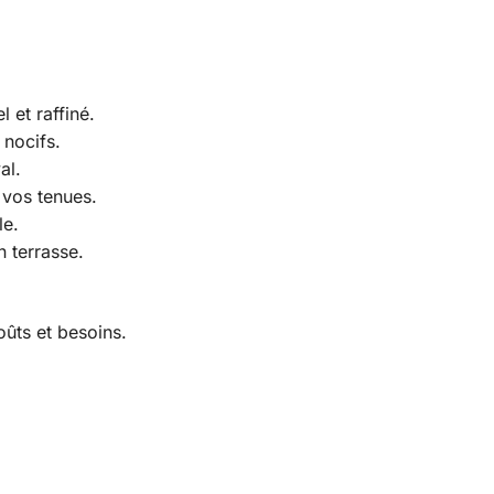
 et raffiné.
 nocifs.
al.
s vos tenues.
le.
 terrasse.
oûts et besoins.