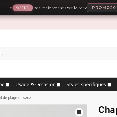
-20% maintenant avec le code
PROMO20
✦
FFRE
pe
Usage & Occasion
Styles spécifiques
l de plage unisexe
Chap