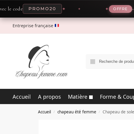
e
-20% maint
PROMO20
✦
✦
OFFRE
Entreprise française
Accueil
A propos
Matière
Forme & Cou
Accueil
chapeau été femme
Chapeau de solei
/
/