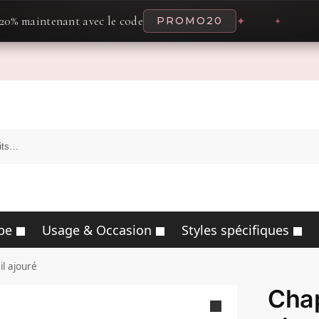
enant avec le code
PROMO20
✦
✦
O
pe
Usage & Occasion
Styles spécifiques
l ajouré
Chap