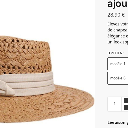
ajou
28,90
€
Élevez votr
de chapeau
élégance e
un look sop
OPTION
:
modèle 1
modèle 6
Livraison 