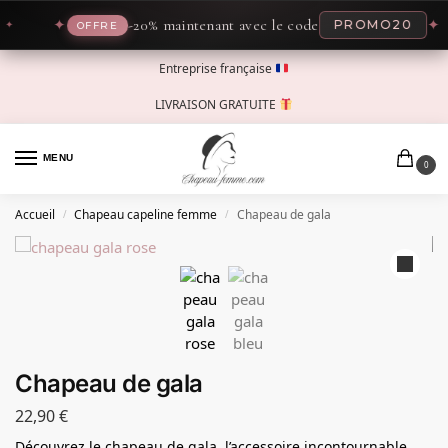
✦
-20% maintenant avec le code
✦
PROMO20
OFFRE
Entreprise française
LIVRAISON GRATUITE
MENU
0
Accueil
Chapeau capeline femme
Chapeau de gala
/
/
Chapeau de gala
22,90
€
Découvrez le chapeau de gala, l’accessoire incontournable