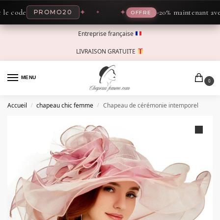
code
✦
✦
-20% maintenant avec le
PROMO20
OFFRE
Entreprise française
LIVRAISON GRATUITE
MENU
0
Accueil
chapeau chic femme
Chapeau de cérémonie intemporel
/
/