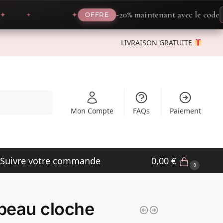
-20% maintenant avec le code
PRO
✦
OFFRE
LIVRAISON GRATUITE
Recherche
Mon Compte
FAQs
Paiement
Suivre votre commande
0,00
€
0
peau cloche