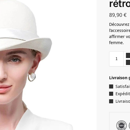
rétr
89,90
€
Découvrez 
l’accessoi
affirmer v
femme.
Livraison 
Satisf
Expédit
Livrais