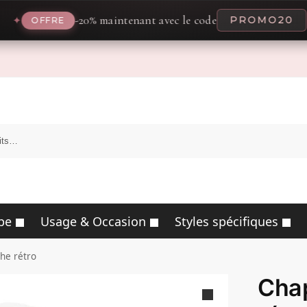
-20% maintenant avec le code
PROMO20
✦
FFRE
pe
Usage & Occasion
Styles spécifiques
he rétro
Cha