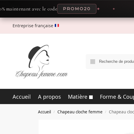
enant avec le code
PROMO20
✦
✦
O
Entreprise française
Accueil
A propos
Matière
Forme & Cou
Accueil
Chapeau cloche femme
Chapeau cloc
/
/