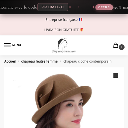
ant avec le code
✦
✦
-20% mainte
PROMO20
OFFRE
Entreprise française
LIVRAISON GRATUITE
MENU
0
Accueil
chapeau feutre femme
chapeau cloche contemporain
/
/