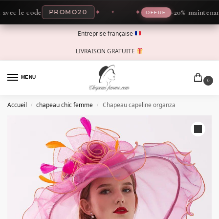
c le code
✦
✦
-20% maintenant av
PROMO20
OFFRE
Entreprise française
LIVRAISON GRATUITE
MENU
0
Accueil
chapeau chic femme
Chapeau capeline organza
/
/