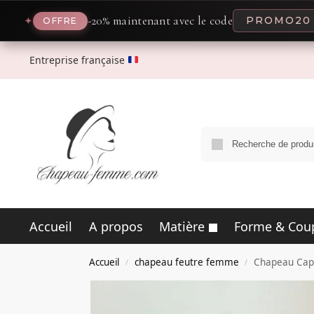
-20% maintenant avec le code
PROMO20
✦
FFRE
Entreprise française
Accueil
A propos
Matière
Forme & Cou
Accueil
chapeau feutre femme
Chapeau Cape
/
/