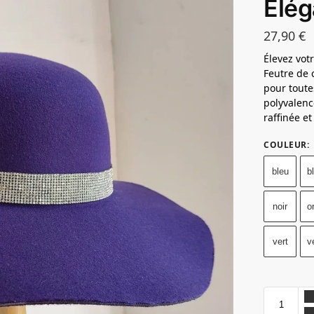
Élég
27,90
€
Élevez vot
Feutre de 
pour toutes
polyvalence
raffinée et
COULEUR
:
bleu
b
noir
o
vert
v