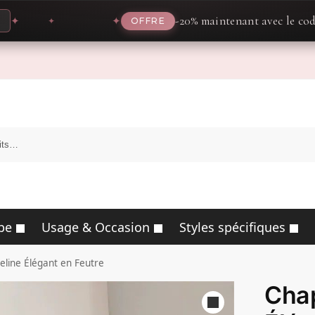
-20% maintenant avec le code
PRO
✦
OFFRE
pe
Usage & Occasion
Styles spécifiques
line Élégant en Feutre
Cha