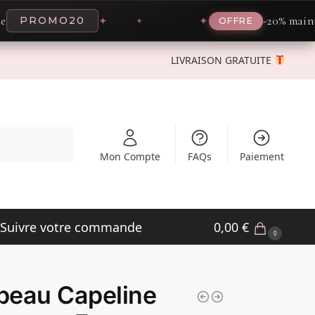
-20% maintenant avec
MO20
✦
✦
OFFRE
LIVRAISON GRATUITE
Recherche
Mon Compte
FAQs
Paiement
Suivre votre commande
0,00
€
0
peau Capeline