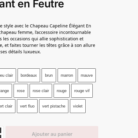
ant en Feutre
re style avec le Chapeau Capeline Élégant En
chapeau femme, l’accessoire incontournable
 les occasions qui allie sophistication et
, et faites tourner les têtes grâce à son allure
 ses détails luxueux.
leu clair
bordeaux
brun
marron
mauve
range
rose
rose clair
rouge
rouge vif
ert clair
vert fluo
vert pistache
violet
Ajouter au panier