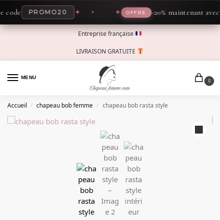
ode
✦
✦
-20% maintenant avec le 
PROMO20
OFFRE
Entreprise française
LIVRAISON GRATUITE
MENU
0
Accueil
chapeau bob femme
chapeau bob rasta style
/
/