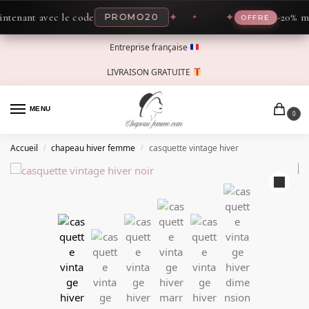
enant avec le code
✦
✦
-20% main
PROMO20
OFFRE
Entreprise française
LIVRAISON GRATUITE
MENU
0
Accueil
chapeau hiver femme
casquette vintage hiver
/
/