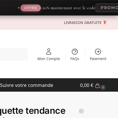
-20% maintenant avec le code
PROMO20
✦
✦
OFFRE
LIVRAISON GRATUITE
Recherche
Mon Compte
FAQs
Paiement
Suivre votre commande
0,00
€
0
uette tendance