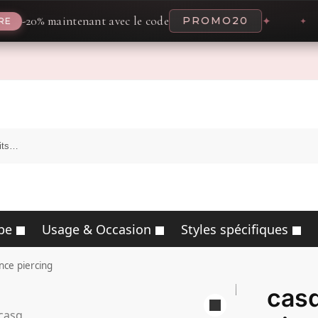
 maintenant avec le code
PROMO20
✦
pe
Usage & Occasion
Styles spécifiques
nce piercing
casq