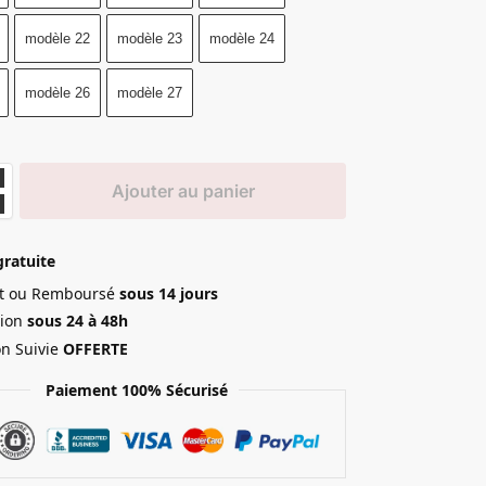
modèle 22
modèle 23
modèle 24
modèle 26
modèle 27
Ajouter au panier
gratuite
ait ou Remboursé
sous 14 jours
ion
sous 24 à 48h
on Suivie
OFFERTE
Paiement 100% Sécurisé