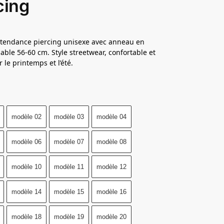
cing
 tendance piercing unisexe avec anneau en
lable 56-60 cm. Style streetwear, confortable et
 le printemps et l’été.
modèle 02
modèle 03
modèle 04
modèle 06
modèle 07
modèle 08
modèle 10
modèle 11
modèle 12
modèle 14
modèle 15
modèle 16
modèle 18
modèle 19
modèle 20