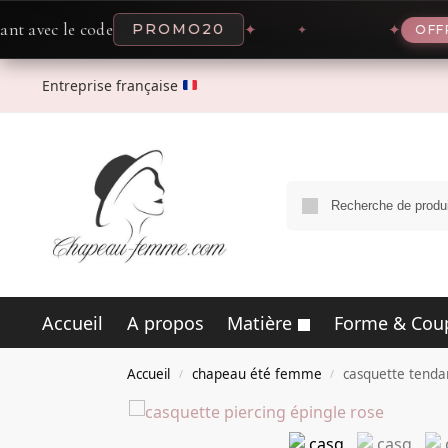
le code
-20%
PROMO20
✦
✦
OFFRE
Entreprise française
Accueil
A propos
Matière
Forme & Cou
Accueil
chapeau été femme
casquette tenda
/
/